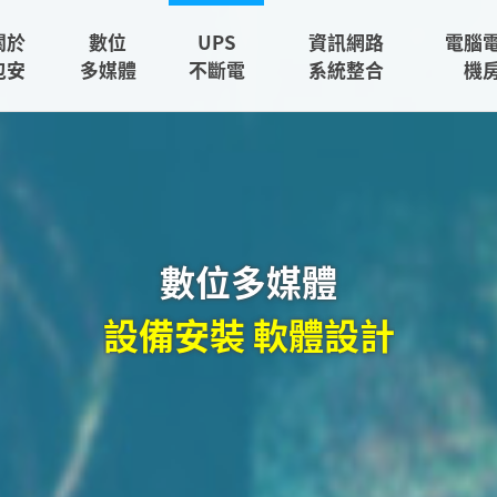
關於
數位
UPS
資訊網路
電腦
包安
多媒體
不斷電
系統整合
機
數位多媒體
輕鬆互動 多元應用