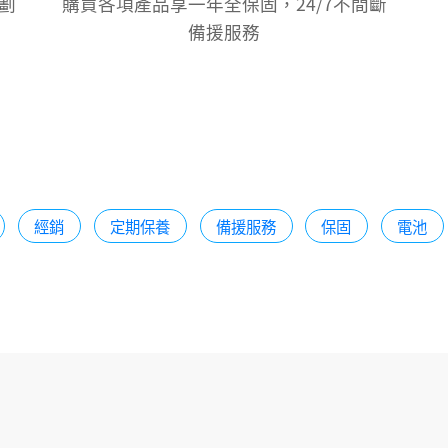
劃
購買各項產品享一年全保固，24/7不間斷
備援服務
經銷
定期保養
備援服務
保固
電池