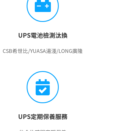
UPS電池檢測汰換
CSB希世比/YUASA湯淺/LONG廣隆
UPS定期保養服務