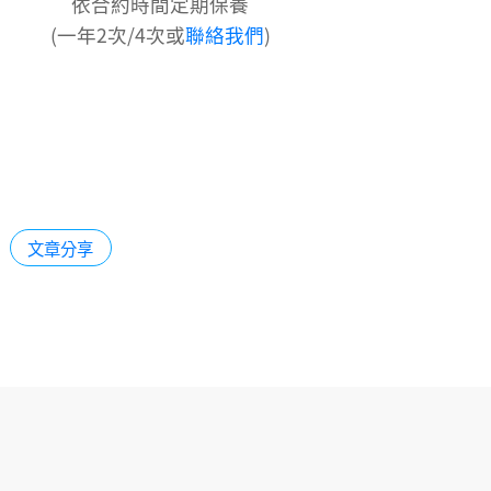
依合約時間定期保養
(一年2次/4次或
聯絡我們
)
文章分享