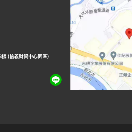
8樓 (信義財貿中心園區)