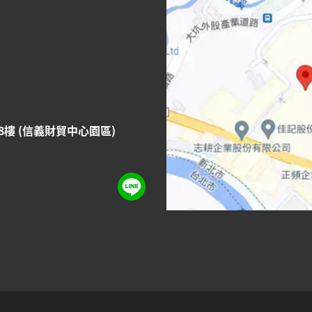
8樓 (信義財貿中心園區)