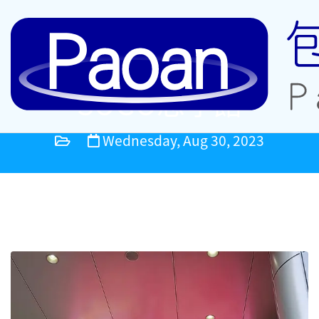
SOGO忠孝館
Wednesday, Aug 30, 2023