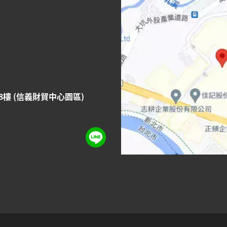
8樓 (信義財貿中心園區)