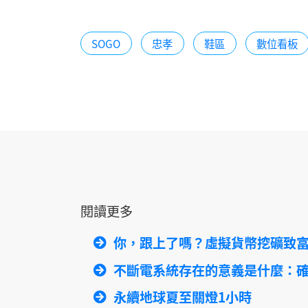
SOGO
忠孝
鞋區
數位看板
閱讀更多
你，跟上了嗎？虛擬貨幣挖礦致富
不斷電系統存在的意義是什麼：
永續地球夏至關燈1小時